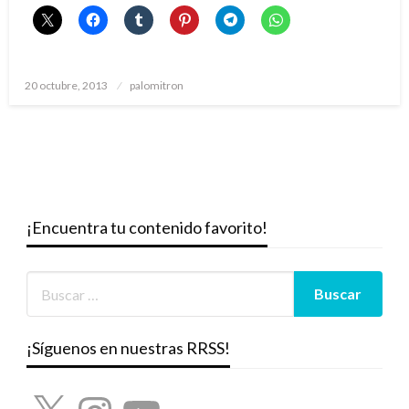
Publicado
20 octubre, 2013
palomitron
el
¡Encuentra tu contenido favorito!
¡Síguenos en nuestras RRSS!
X
Instagram
YouTube