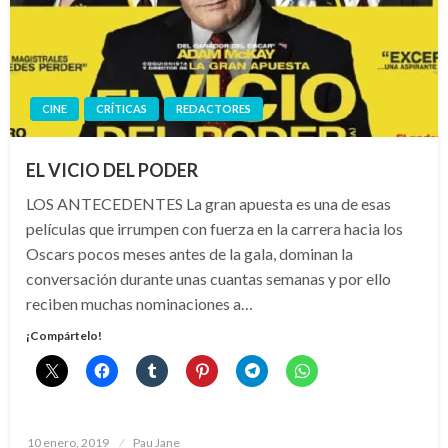
CINE
CRÍTICAS
REDACTORES
EL VICIO DEL PODER
LOS ANTECEDENTES La gran apuesta es una de esas
películas que irrumpen con fuerza en la carrera hacia los
Oscars pocos meses antes de la gala, dominan la
conversación durante unas cuantas semanas y por ello
reciben muchas nominaciones a…
¡Compártelo!
Publicado
10 enero, 2019
Pau Jane