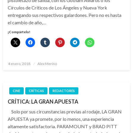
pistoletazo de salida, con los Gotham Awards o los
Círculos de Críticos de Los Ángeles y Nueva York
entregando sus respectivos galardones. Pero no es hasta
el cambio de año,…
¡Compártelo!
Publicado
4 enero, 2018
Alex Merino
el
CINE
CRÍTICAS
REDACTORES
CRÍTICA: LA GRAN APUESTA
Solo por sus circunstancias previas al rodaje, LA GRAN
APUESTA ya promete, por lo menos, una experiencia
altamente satisfactoria. PARAMOUNT y BRAD PITT