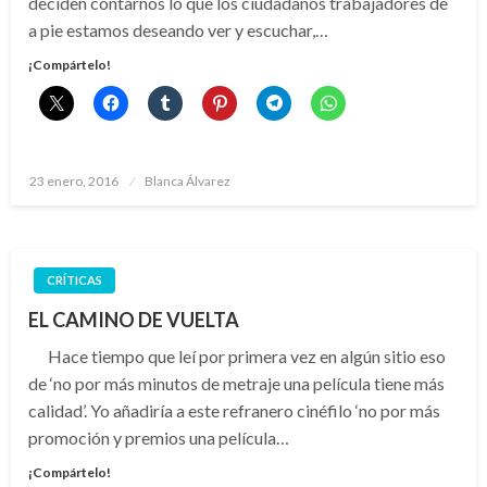
deciden contarnos lo que los ciudadanos trabajadores de
a pie estamos deseando ver y escuchar,…
¡Compártelo!
Publicado
23 enero, 2016
Blanca Álvarez
el
CRÍTICAS
EL CAMINO DE VUELTA
Hace tiempo que leí por primera vez en algún sitio eso
de ‘no por más minutos de metraje una película tiene más
calidad’. Yo añadiría a este refranero cinéfilo ‘no por más
promoción y premios una película…
¡Compártelo!