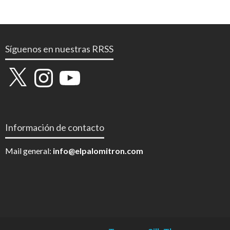
Síguenos en nuestras RRSS
X
Instagram
YouTube
Información de contacto
Mail general:
info@elpalomitron.com