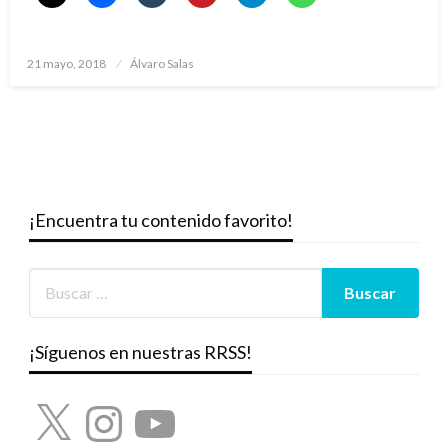
Publicado
21 mayo, 2018
Álvaro Salas
el
¡Encuentra tu contenido favorito!
¡Síguenos en nuestras RRSS!
X
Instagram
YouTube