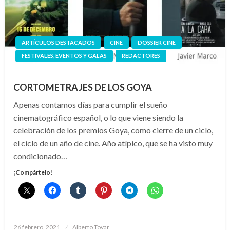
ARTÍCULOS DESTACADOS
CINE
DOSSIER CINE
FESTIVALES, EVENTOS Y GALAS
REDACTORES
CORTOMETRAJES DE LOS GOYA
Apenas contamos días para cumplir el sueño
cinematográfico español, o lo que viene siendo la
celebración de los premios Goya, como cierre de un ciclo,
el ciclo de un año de cine. Año atípico, que se ha visto muy
condicionado…
¡Compártelo!
Publicado
26 febrero, 2021
Alberto Tovar