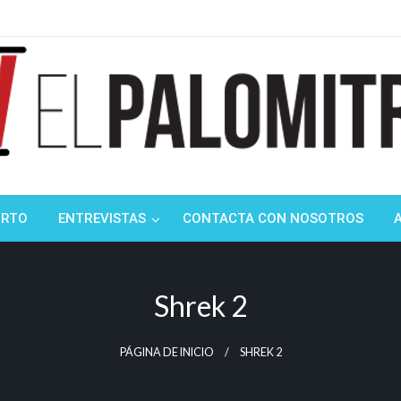
ndustria de cine española y latinoamericana
mitrón
ORTO
ENTREVISTAS
CONTACTA CON NOSOTROS
Shrek 2
PÁGINA DE INICIO
SHREK 2