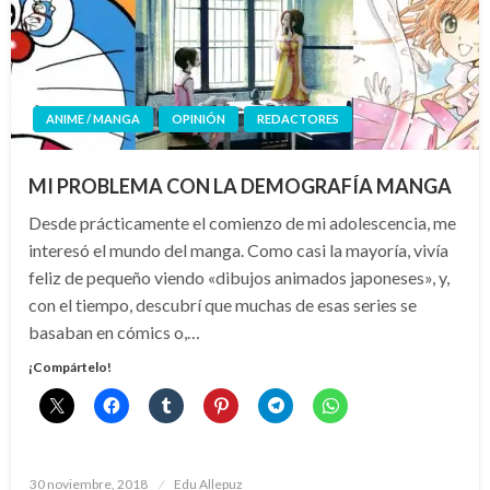
ANIME / MANGA
OPINIÓN
REDACTORES
MI PROBLEMA CON LA DEMOGRAFÍA MANGA
Desde prácticamente el comienzo de mi adolescencia, me
interesó el mundo del manga. Como casi la mayoría, vivía
feliz de pequeño viendo «dibujos animados japoneses», y,
con el tiempo, descubrí que muchas de esas series se
basaban en cómics o,…
¡Compártelo!
Publicado
30 noviembre, 2018
Edu Allepuz