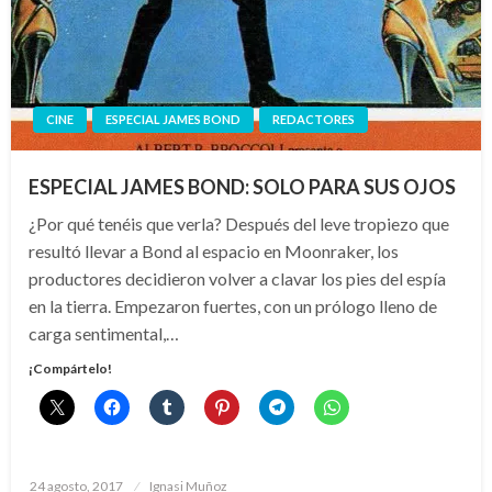
CINE
ESPECIAL JAMES BOND
REDACTORES
ESPECIAL JAMES BOND: SOLO PARA SUS OJOS
¿Por qué tenéis que verla? Después del leve tropiezo que
resultó llevar a Bond al espacio en Moonraker, los
productores decidieron volver a clavar los pies del espía
en la tierra. Empezaron fuertes, con un prólogo lleno de
carga sentimental,…
¡Compártelo!
Publicado
24 agosto, 2017
Ignasi Muñoz