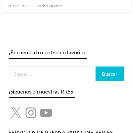
Publicado
20 abril, 2020
Marisol Navarro
el
¡Encuentra tu contenido favorito!
¡Síguenos en nuestras RRSS!
X
Instagram
YouTube
SERVICIOS DE PRENSA PARA CINE, SERIES,