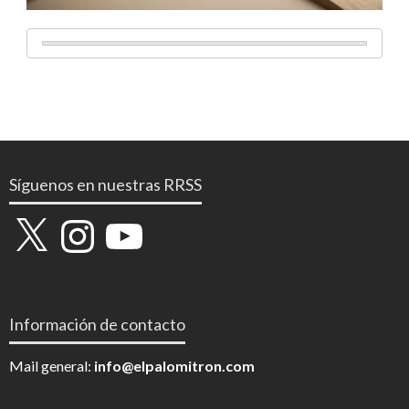
Síguenos en nuestras RRSS
X
Instagram
YouTube
Información de contacto
Mail general:
info@elpalomitron.com