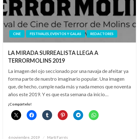
CINE
FESTIVALES, EVENTOS Y GALAS
REDACTORES
LA MIRADA SURREALISTA LLEGA A
TERRORMOLINS 2019
La imagen del ojo seccionado por una navaja de afeitar ya
forma parte de nuestro imaginario popular. Una imagen
que, de hecho, cumple nada más y nada menos que noventa
años este 2019. Y es que esta semana da inicio…
¡Compártelo!
Publicado
6 noviembre, 2019
Martí Farrés