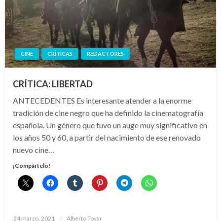
CINE
CRÍTICAS
REDACTORES
CRÍTICA: LIBERTAD
ANTECEDENTES Es interesante atender a la enorme
tradición de cine negro que ha definido la cinematografía
española. Un género que tuvo un auge muy significativo en
los años 50 y 60, a partir del nacimiento de ese renovado
nuevo cine…
¡Compártelo!
Publicado
24 marzo, 2021
Alberto Tovar