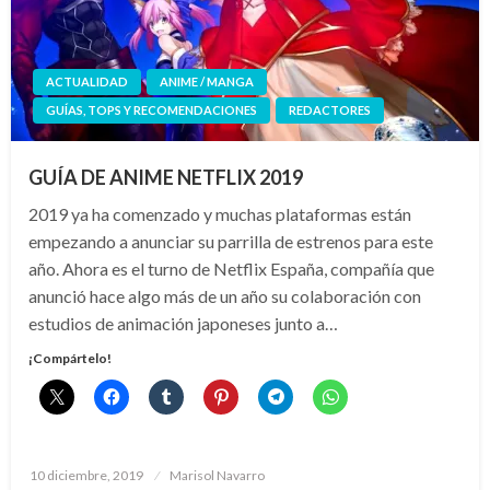
ACTUALIDAD
ANIME / MANGA
GUÍAS, TOPS Y RECOMENDACIONES
REDACTORES
GUÍA DE ANIME NETFLIX 2019
2019 ya ha comenzado y muchas plataformas están
empezando a anunciar su parrilla de estrenos para este
año. Ahora es el turno de Netflix España, compañía que
anunció hace algo más de un año su colaboración con
estudios de animación japoneses junto a…
¡Compártelo!
Publicado
10 diciembre, 2019
Marisol Navarro
el