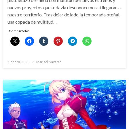
pistoletazo de salida con multitud de nuevos estrenos y
nuevos proyectos que todavía desconocemos si llegarán a
nuestro territorio. Tras dejar de lado la temporada otoñal,
una copada de multitud…
¡Compártelo!
Publicado
1 enero, 2020
Marisol Navarro
el