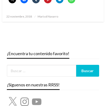
Publicado
22 noviembre, 2018
Marisol Navarro
el
¡Encuentra tu contenido favorito!
¡Síguenos en nuestras RRSS!
X
Instagram
YouTube