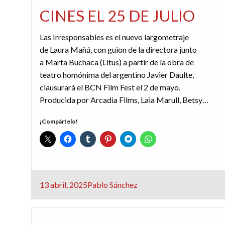
CINES EL 25 DE JULIO
Las Irresponsables es el nuevo largometraje
de Laura Mañá, con guion de la directora junto
a Marta Buchaca (Litus) a partir de la obra de
teatro homónima del argentino Javier Daulte,
clausurará el BCN Film Fest el 2 de mayo.
Producida por Arcadia Films, Laia Marull, Betsy…
¡Compártelo!
Publicado
13 abril, 2025
Pablo Sánchez
el
CINE
NUESTRO CINE
REDACTORES