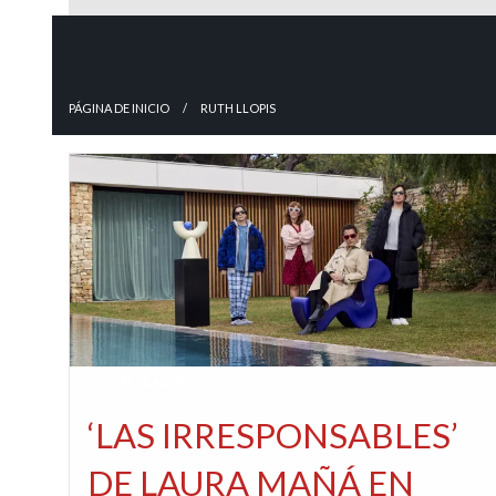
PÁGINA DE INICIO
RUTH LLOPIS
CINE
REDACTORES
‘LAS IRRESPONSABLES’
DE LAURA MAÑÁ EN