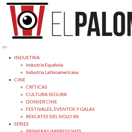
Saltar
al
contenido
Tu espacio de la industria de cine española y latinoamericana
El Palomitrón
INDUSTRIA
Industria Española
Industria Latinoamericana
CINE
CRÍTICAS
CULTURA SEGURA
DOSSIER CINE
FESTIVALES, EVENTOS Y GALAS
RESCATES DEL SIGLO XX
SERIES
PRIMERAS IMPRESIONES