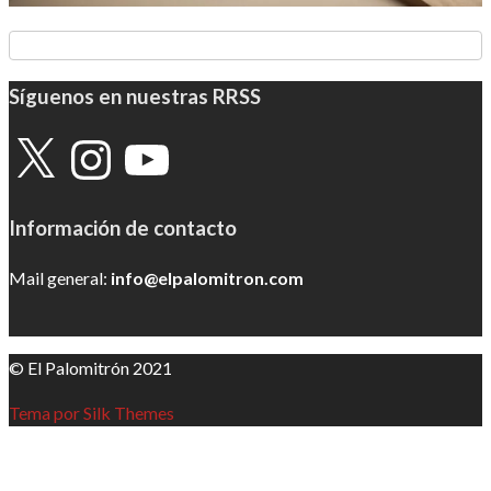
Síguenos en nuestras RRSS
X
Instagram
YouTube
Información de contacto
Mail general:
info@elpalomitron.com
© El Palomitrón 2021
Tema por Silk Themes