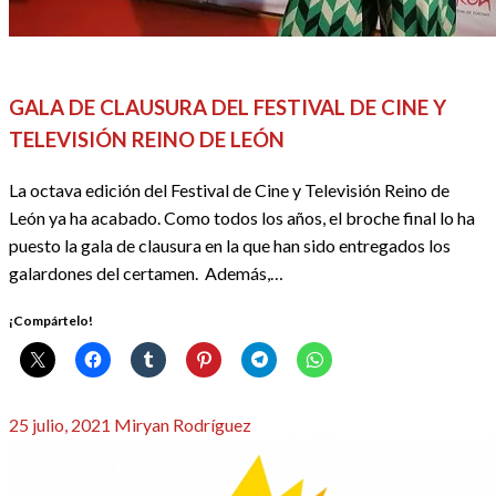
CINE
FESTIVALES, EVENTOS Y GALAS
REDACTORES
GALA DE CLAUSURA DEL FESTIVAL DE CINE Y
TELEVISIÓN REINO DE LEÓN
La octava edición del Festival de Cine y Televisión Reino de
León ya ha acabado. Como todos los años, el broche final lo ha
puesto la gala de clausura en la que han sido entregados los
galardones del certamen. Además,…
¡Compártelo!
Publicado
25 julio, 2021
Miryan Rodríguez
el