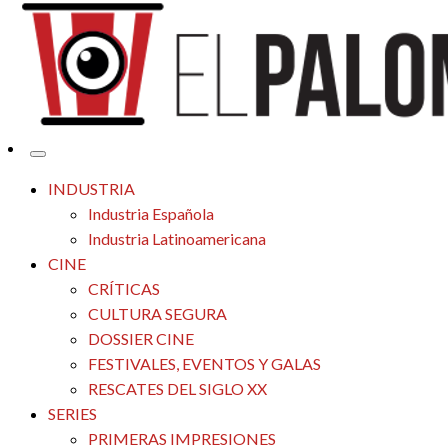
Tu espacio de la industria de cine española y latinoamericana
El Palomitrón
INDUSTRIA
Industria Española
Industria Latinoamericana
CINE
CRÍTICAS
CULTURA SEGURA
DOSSIER CINE
FESTIVALES, EVENTOS Y GALAS
RESCATES DEL SIGLO XX
SERIES
PRIMERAS IMPRESIONES