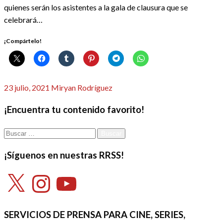
quienes serán los asistentes a la gala de clausura que se
celebrará…
¡Compártelo!
Publicado
23 julio, 2021
Miryan Rodríguez
el
¡Encuentra tu contenido favorito!
Buscar:
¡Síguenos en nuestras RRSS!
X
Instagram
YouTube
SERVICIOS DE PRENSA PARA CINE, SERIES,