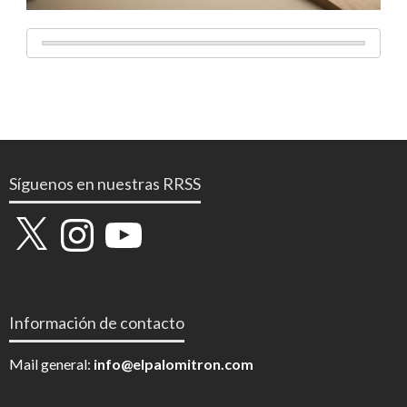
Síguenos en nuestras RRSS
X
Instagram
YouTube
Información de contacto
Mail general:
info@elpalomitron.com