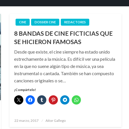
CINE
DOSSIER CINE
REDACTORES
8 BANDAS DE CINE FICTICIAS QUE
SE HICIERON FAMOSAS
Desde que existe, el cine siempre ha estado unido
estrechamente a la música. Es difícil ver una película
en la que no suene algún tipo de música, ya sea
instrumental o cantada. También se han compuesto
canciones originales o se…
¡Compártelo!
Publicado
22 marzo, 2017
Aitor Gallego
el