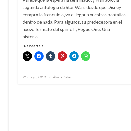
segunda antología de Star Wars desde que Disney
compró la franquicia, va a llegar a nuestras pantallas
dentro de nada. Para algunos, su predecesora en el
nuevo formato del spin-off, Rogue One: Una
historia…
¡Compártelo!
Publicado
21 mayo, 2018
Álvaro Salas
el