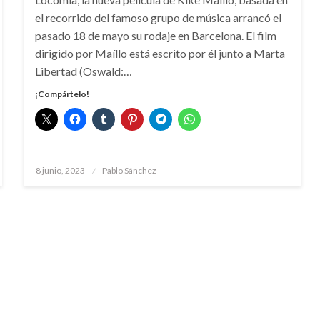
el recorrido del famoso grupo de música arrancó el
pasado 18 de mayo su rodaje en Barcelona. El film
dirigido por Maíllo está escrito por él junto a Marta
Libertad (Oswald:…
¡Compártelo!
Publicado
8 junio, 2023
Pablo Sánchez
el