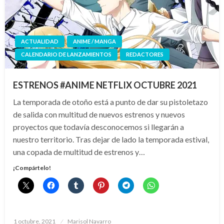
ACTUALIDAD
ANIME / MANGA
CALENDARIO DE LANZAMIENTOS
REDACTORES
ESTRENOS #ANIME NETFLIX OCTUBRE 2021
La temporada de otoño está a punto de dar su pistoletazo
de salida con multitud de nuevos estrenos y nuevos
proyectos que todavía desconocemos si llegarán a
nuestro territorio. Tras dejar de lado la temporada estival,
una copada de multitud de estrenos y…
¡Compártelo!
Publicado
1 octubre, 2021
Marisol Navarro