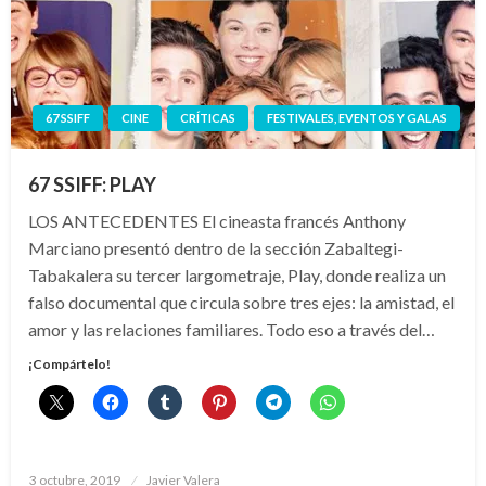
67 SSIFF
CINE
CRÍTICAS
FESTIVALES, EVENTOS Y GALAS
67 SSIFF: PLAY
LOS ANTECEDENTES El cineasta francés Anthony
Marciano presentó dentro de la sección Zabaltegi-
Tabakalera su tercer largometraje, Play, donde realiza un
falso documental que circula sobre tres ejes: la amistad, el
amor y las relaciones familiares. Todo eso a través del…
¡Compártelo!
Publicado
3 octubre, 2019
Javier Valera