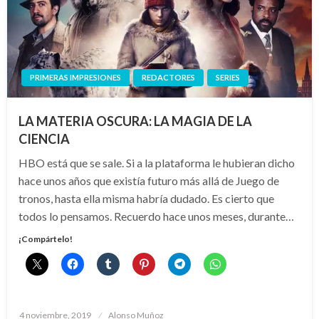
PRIMERAS IMPRESIONES
REDACTORES
SERIES
LA MATERIA OSCURA: LA MAGIA DE LA
CIENCIA
HBO está que se sale. Si a la plataforma le hubieran dicho
hace unos años que existía futuro más allá de Juego de
tronos, hasta ella misma habría dudado. Es cierto que
todos lo pensamos. Recuerdo hace unos meses, durante…
¡Compártelo!
Publicado
4 noviembre, 2019
Alonso Muñoz