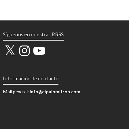
Síguenos en nuestras RRSS
X
Instagram
YouTube
Información de contacto
Mail general:
info@elpalomitron.com