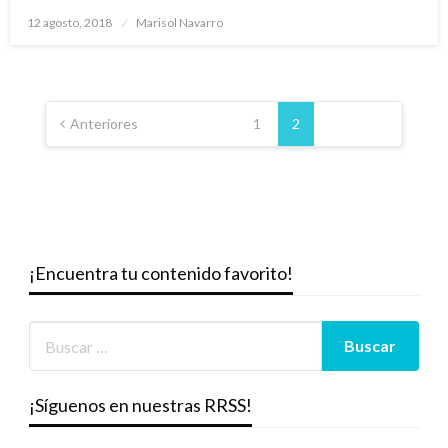
Publicado
12 agosto, 2018
Marisol Navarro
el
Paginación
de
Anteriores
1
2
entradas
¡Encuentra tu contenido favorito!
¡Síguenos en nuestras RRSS!