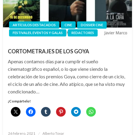
ARTÍCULOS DESTACADOS
CINE
DOSSIER CINE
FESTIVALES, EVENTOS Y GALAS
REDACTORES
CORTOMETRAJES DE LOS GOYA
Apenas contamos días para cumplir el sueño
cinematográfico español, o lo que viene siendo la
celebración de los premios Goya, como cierre de un ciclo,
el ciclo de un año de cine. Año atípico, que se ha visto muy
condicionado…
¡Compártelo!
Publicado
26 febrero, 2021
Alberto Tovar