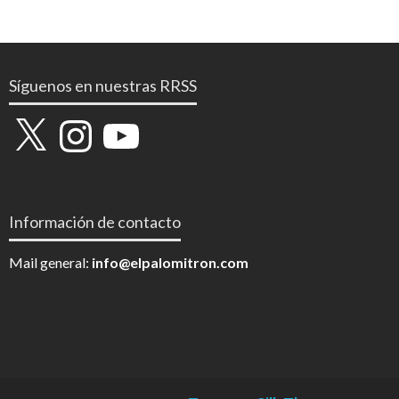
Síguenos en nuestras RRSS
X
Instagram
YouTube
Información de contacto
Mail general:
info@elpalomitron.com