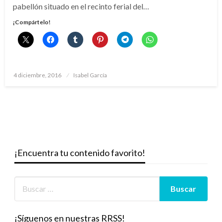
pabellón situado en el recinto ferial del…
¡Compártelo!
Publicado
4 diciembre, 2016
Isabel García
el
¡Encuentra tu contenido favorito!
¡Síguenos en nuestras RRSS!