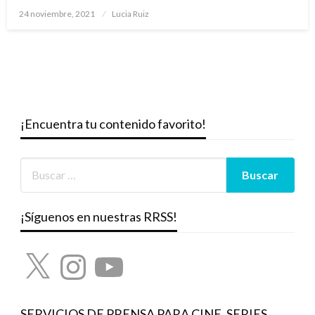
Publicado
24 noviembre, 2021
Lucia Ruiz
el
¡Encuentra tu contenido favorito!
¡Síguenos en nuestras RRSS!
X
Instagram
YouTube
SERVICIOS DE PRENSA PARA CINE, SERIES,