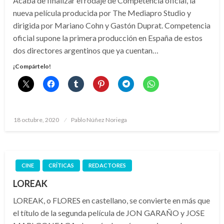
Acaba de finalizar el rodaje de Competencia oficial, la
nueva película producida por The Mediapro Studio y
dirigida por Mariano Cohn y Gastón Duprat. Competencia
oficial supone la primera producción en España de estos
dos directores argentinos que ya cuentan…
¡Compártelo!
Publicado
18 octubre, 2020
Pablo Núñez Noriega
el
CINE
CRÍTICAS
REDACTORES
LOREAK
LOREAK, o FLORES en castellano, se convierte en más que
el título de la segunda película de JON GARAÑO y JOSE