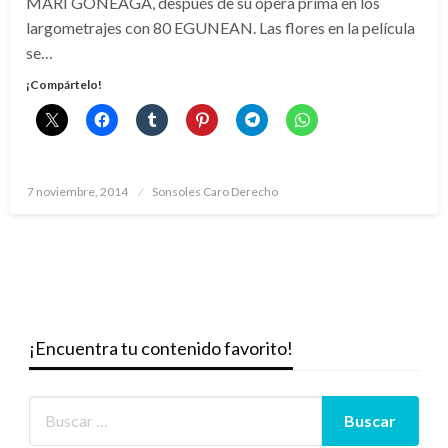
MARI GONEAGA, después de su ópera prima en los
largometrajes con 80 EGUNEAN. Las flores en la película
se…
¡Compártelo!
Publicado
7 noviembre, 2014
Sonsoles Caro Derecho
el
¡Encuentra tu contenido favorito!