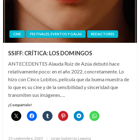
CINE
FESTIVALES, EVENTOS Y GALAS
REDACTORES
SSIFF: CRÍTICA: LOS DOMINGOS
ANTECEDENTES Alauda Ruiz de Azúa debutó hace
relativamente poco: en el año 2022, concretamente. Lo
hizo con Cinco Lobitos, película que da buena muestra de
lo que es su cine y de la sensibilidad y sinceridad que
transmiten sus imágenes….
¡Compártelo!
Publicado
25 septiembre, 2025
Jorge Gutiérrez Leguina