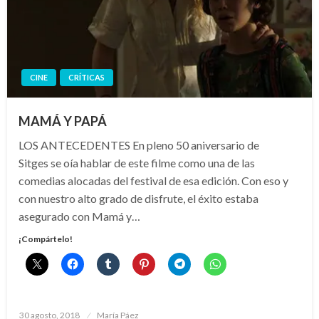
CINE
CRÍTICAS
MAMÁ Y PAPÁ
LOS ANTECEDENTES En pleno 50 aniversario de
Sitges se oía hablar de este filme como una de las
comedias alocadas del festival de esa edición. Con eso y
con nuestro alto grado de disfrute, el éxito estaba
asegurado con Mamá y…
¡Compártelo!
Publicado
30 agosto, 2018
María Páez