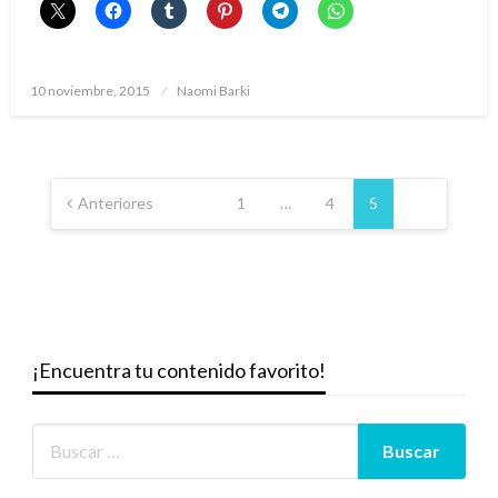
Publicado
10 noviembre, 2015
Naomi Barki
el
Paginación
de
Anteriores
1
…
4
5
entradas
¡Encuentra tu contenido favorito!