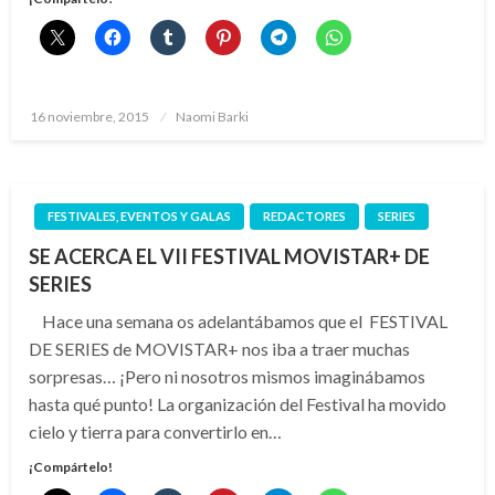
Publicado
16 noviembre, 2015
Naomi Barki
el
FESTIVALES, EVENTOS Y GALAS
REDACTORES
SERIES
SE ACERCA EL VII FESTIVAL MOVISTAR+ DE
SERIES
Hace una semana os adelantábamos que el FESTIVAL
DE SERIES de MOVISTAR+ nos iba a traer muchas
sorpresas… ¡Pero ni nosotros mismos imaginábamos
hasta qué punto! La organización del Festival ha movido
cielo y tierra para convertirlo en…
¡Compártelo!