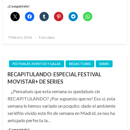
¡Compártelo!
Publicado
7 febrero, 2016
Fon López
el
FESTIVALES, EVENTOS Y GALAS
REDACTORES
SERIES
RECAPITULANDO: ESPECIAL FESTIVAL
MOVISTAR+ DE SERIES
¿Pensabais que esta semana os quedabais sin
RECAPITULANDO? ¡Por supuesto que no! Eso sí, esta
semana lo hemos variado un poquito: dado el ambiente
seriéfilo vivido este fin de semana en Madrid, se nos ha
antojado perfecta la…
¡Compártelo!