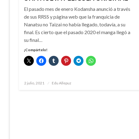
El pasado mes de enero Kodansha anunció a través
de sus RRSS y página web que la franquicia de
Nanatsu no Taizai no había llegado, todavía, a su
final. Es cierto que el pasado 2020 el manga llegó a
su final…
¡Compártelo!
Publicado
2 julio, 2021
Edu Allepuz
el