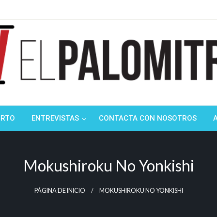
ndustria de cine española y latinoamericana
mitrón
ORTO
ENTREVISTAS
CONTACTA CON NOSOTROS
Mokushiroku No Yonkishi
PÁGINA DE INICIO
MOKUSHIROKU NO YONKISHI