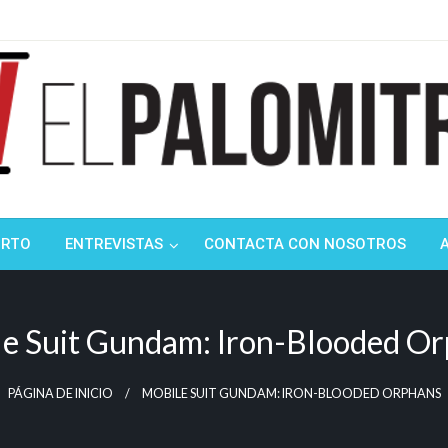
ndustria de cine española y latinoamericana
mitrón
ORTO
ENTREVISTAS
CONTACTA CON NOSOTROS
e Suit Gundam: Iron-Blooded O
PÁGINA DE INICIO
MOBILE SUIT GUNDAM: IRON-BLOODED ORPHANS