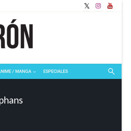
ANIME / MANGA
ESPECIALES
rphans