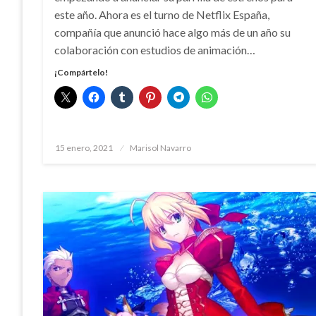
este año. Ahora es el turno de Netflix España,
compañía que anunció hace algo más de un año su
colaboración con estudios de animación…
¡Compártelo!
Publicado
15 enero, 2021
Marisol Navarro
el