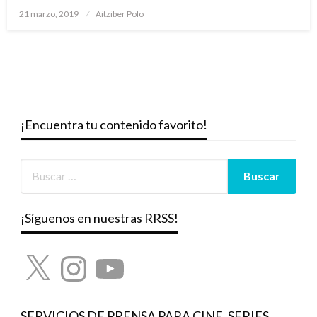
Publicado
21 marzo, 2019
Aitziber Polo
el
¡Encuentra tu contenido favorito!
¡Síguenos en nuestras RRSS!
X
Instagram
YouTube
SERVICIOS DE PRENSA PARA CINE, SERIES,