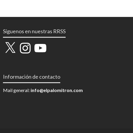
Síguenos en nuestras RRSS
X
Instagram
YouTube
Información de contacto
Mail general:
info@elpalomitron.com