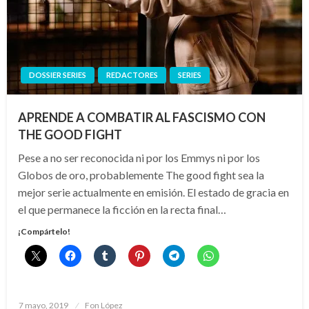
DOSSIER SERIES
REDACTORES
SERIES
APRENDE A COMBATIR AL FASCISMO CON
THE GOOD FIGHT
Pese a no ser reconocida ni por los Emmys ni por los
Globos de oro, probablemente The good fight sea la
mejor serie actualmente en emisión. El estado de gracia en
el que permanece la ficción en la recta final…
¡Compártelo!
Publicado
7 mayo, 2019
Fon López