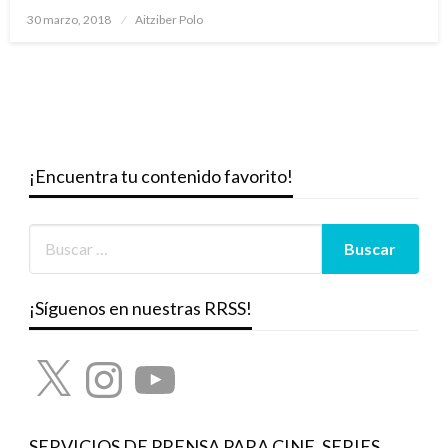
Publicado
30 marzo, 2018
Aitziber Polo
el
¡Encuentra tu contenido favorito!
¡Síguenos en nuestras RRSS!
X
Instagram
YouTube
SERVICIOS DE PRENSA PARA CINE, SERIES,