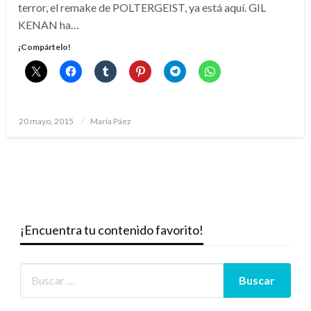
terror, el remake de POLTERGEIST, ya está aquí. GIL
KENAN ha…
¡Compártelo!
Publicado
20 mayo, 2015
María Páez
el
¡Encuentra tu contenido favorito!