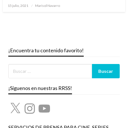
Publicado
15 julio, 2021
Marisol Navarro
el
¡Encuentra tu contenido favorito!
¡Síguenos en nuestras RRSS!
X
Instagram
YouTube
SERVICIOS DE PRENSA PARA CINE, SERIES,