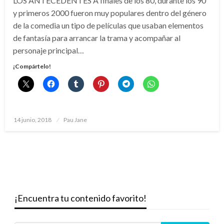
LOS ANTECEDENTES A finales de los 80, durante los 90
y primeros 2000 fueron muy populares dentro del género
de la comedia un tipo de películas que usaban elementos
de fantasía para arrancar la trama y acompañar al
personaje principal…
¡Compártelo!
Publicado
14 junio, 2018
Pau Jane
el
¡Encuentra tu contenido favorito!