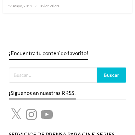
Publicado
26 mayo, 2019
Javier Valera
el
¡Encuentra tu contenido favorito!
¡Síguenos en nuestras RRSS!
X
Instagram
YouTube
SERVICIOS DE PRENSA PARA CINE, SERIES,