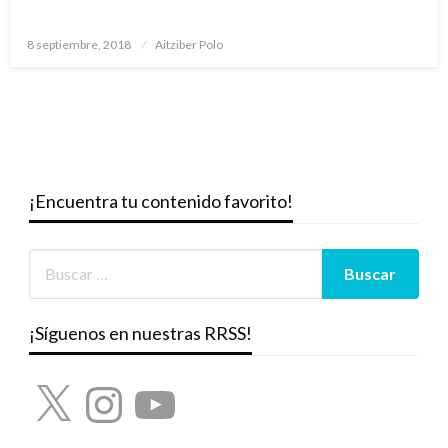
Publicado
8 septiembre, 2018
Aitziber Polo
el
¡Encuentra tu contenido favorito!
¡Síguenos en nuestras RRSS!
X
Instagram
YouTube