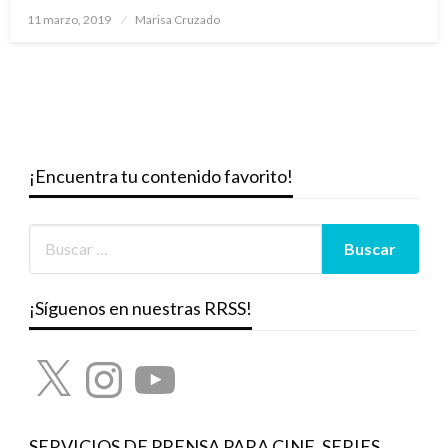
Publicado
11 marzo, 2019
Marisa Cruzado
el
¡Encuentra tu contenido favorito!
¡Síguenos en nuestras RRSS!
X
Instagram
YouTube
SERVICIOS DE PRENSA PARA CINE, SERIES,