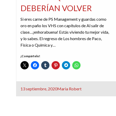
DEBERÍAN VOLVER
Si eres carne de PS Management y guardas como
oro en paño los VHS con capítulos de Al salir de
clase…¡enhorabuena! Estás viviendo tu mejor vida,
y lo sabes. El regreso de Los hombres de Paco,
Física o Química y…
¡Compártelo!
Publicado
13 septiembre, 2020
Maria Robert
el