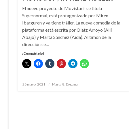
El nuevo proyecto de Movistar+ se titula
Supernormal, está protagonizado por Miren
Ibarguren y ya tiene tráiler. La nueva comedia de la
plataforma está escrita por Olatz Arroyo (Allí
Abajo) y Marta Sánchez (Aída). Al timón de la
dirección se…
¡Compártelo!
Publicado
26 mayo, 2021
Marta G. Diezma
el