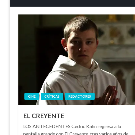
CINE
CRÍTICAS
REDACTORES
EL CREYENTE
LOS ANTECEDENTES Cédric Kahn regresa a la
pantalla grande con El Creyente, tras varios años de