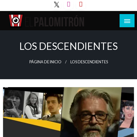
Saltar
al
contenido
Tu espacio de la industria de cine española y
El Palomitrón
latinoamericana
LOS DESCENDIENTES
PÁGINA DE INICIO
LOS DESCENDIENTES