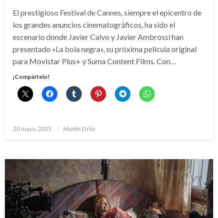
El prestigioso Festival de Cannes, siempre el epicentro de
los grandes anuncios cinematográficos, ha sido el
escenario donde Javier Calvo y Javier Ambrossi han
presentado «La bola negra«, su próxima película original
para Movistar Plus+ y Suma Content Films. Con…
¡Compártelo!
Publicado
20 mayo, 2025
Martín Ortiz
el