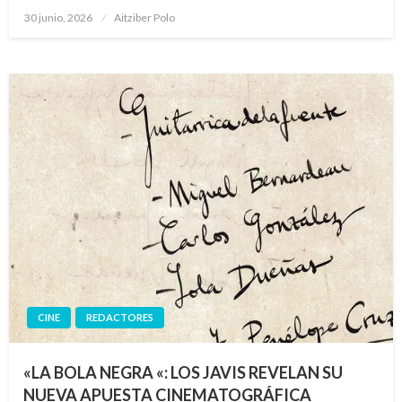
Publicado
30 junio, 2026
Aitziber Polo
el
CINE
REDACTORES
«LA BOLA NEGRA «: LOS JAVIS REVELAN SU
NUEVA APUESTA CINEMATOGRÁFICA