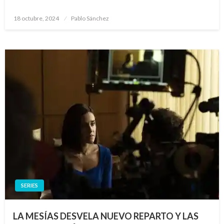
Publicado
18 octubre, 2024
Pablo Sánchez
el
SERIES
LA MESÍAS DESVELA NUEVO REPARTO Y LAS