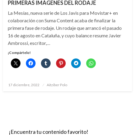
PRIMERAS IMÁGENES DEL RODAJE
La Mesías, nueva serie de Los Javis para Movistar+ en
colaboración con Suma Content acaba de finalizar la
primera fase de rodaje. Un rodaje que arrancó el pasado
16 de agosto en Cataluña, y cuyo balance resume Javier
Ambrossi, escritor,…
¡Compártelo!
Publicado
17 diciembre, 2022
Aitziber Polo
el
¡Encuentra tu contenido favorito!