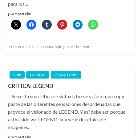
para los…
¡Compártelo!
Publicado
7 febrero, 2017
Lorena Rodríguez de la Fuente
el
CINE
CRÍTICAS
REDACTORES
CRÍTICA: LEGEND
Sea esta una crítica de sintaxis breve y rápida, un copy-
paste de las diferentes sensaciones desordenadas que
provoca el visionado de LEGEND. Y así debe ser, porque
así ha sido ver LEGEND: una serie de retales de
imágenes…
¡Compártelo!