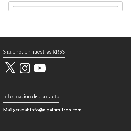
Síguenos en nuestras RRSS
X
Instagram
YouTube
Información de contacto
Mail general:
info@elpalomitron.com