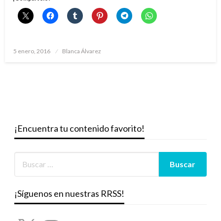
Publicado
5 enero, 2016
Blanca Álvarez
el
¡Encuentra tu contenido favorito!
¡Síguenos en nuestras RRSS!
X
Instagram
YouTube