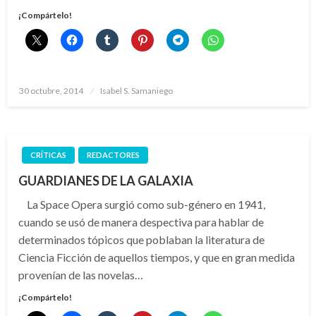
¡Compártelo!
Publicado
30 octubre, 2014
Isabel S. Samaniego
el
CRÍTICAS
REDACTORES
GUARDIANES DE LA GALAXIA
La Space Opera surgió como sub-género en 1941,
cuando se usó de manera despectiva para hablar de
determinados tópicos que poblaban la literatura de
Ciencia Ficción de aquellos tiempos, y que en gran medida
provenían de las novelas…
¡Compártelo!