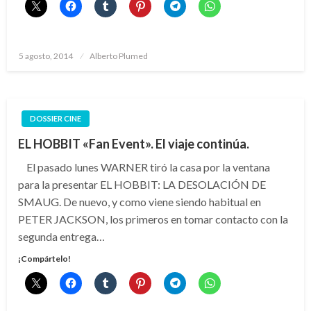
Publicado
5 agosto, 2014
Alberto Plumed
el
DOSSIER CINE
EL HOBBIT «Fan Event». El viaje continúa.
El pasado lunes WARNER tiró la casa por la ventana
para la presentar EL HOBBIT: LA DESOLACIÓN DE
SMAUG. De nuevo, y como viene siendo habitual en
PETER JACKSON, los primeros en tomar contacto con la
segunda entrega…
¡Compártelo!