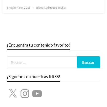
Publicado
6 noviembre, 2013
Elena Rodríguez Sevilla
el
¡Encuentra tu contenido favorito!
¡Síguenos en nuestras RRSS!
X
Instagram
YouTube