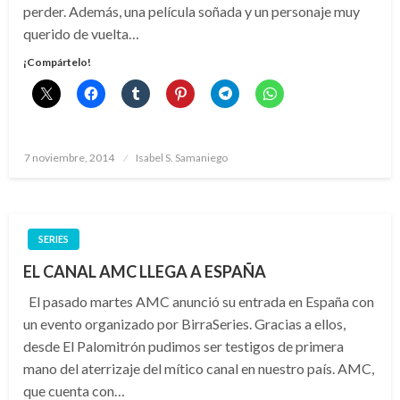
perder. Además, una película soñada y un personaje muy
querido de vuelta…
¡Compártelo!
Publicado
7 noviembre, 2014
Isabel S. Samaniego
el
SERIES
EL CANAL AMC LLEGA A ESPAÑA
El pasado martes AMC anunció su entrada en España con
un evento organizado por BirraSeries. Gracias a ellos,
desde El Palomitrón pudimos ser testigos de primera
mano del aterrizaje del mítico canal en nuestro país. AMC,
que cuenta con…