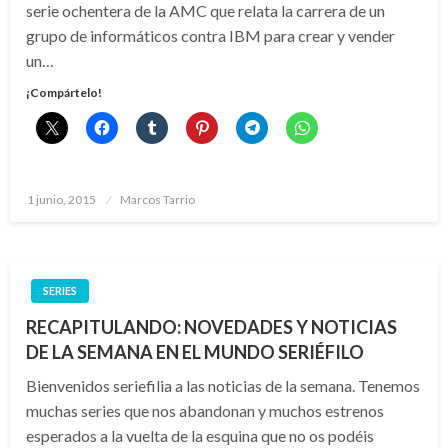
serie ochentera de la AMC que relata la carrera de un
grupo de informáticos contra IBM para crear y vender
un…
¡Compártelo!
Publicado
1 junio, 2015
Marcos Tarrio
el
SERIES
RECAPITULANDO: NOVEDADES Y NOTICIAS
DE LA SEMANA EN EL MUNDO SERIÉFILO
Bienvenidos seriefilia a las noticias de la semana. Tenemos
muchas series que nos abandonan y muchos estrenos
esperados a la vuelta de la esquina que no os podéis