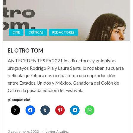
CINE
CRÍTICAS
REDACTORES
EL OTRO TOM
ANTECEDENTES En 2021 los directores y guionistas
uruguayos Rodrigo Pla y Laura Santullo rodaban su cuarta
película que ahora nos ocupa como una coproducción
entre Estados Unidos y México. Ganadora del Colón de
Oro en la pasada edición del Festival…
¡Compártelo!
Publicado
3 septiembre, 2022
Javier Alpañez