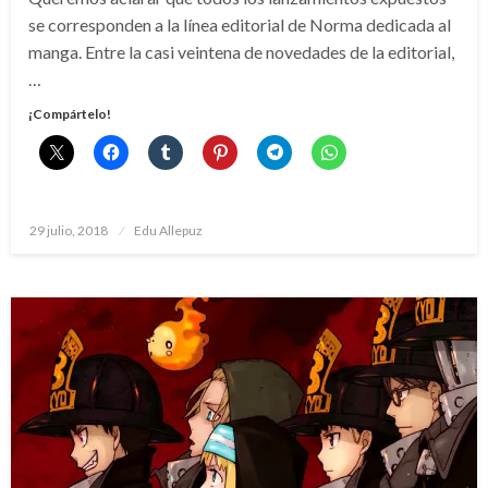
se corresponden a la línea editorial de Norma dedicada al
manga. Entre la casi veintena de novedades de la editorial,
…
¡Compártelo!
Publicado
29 julio, 2018
Edu Allepuz
el