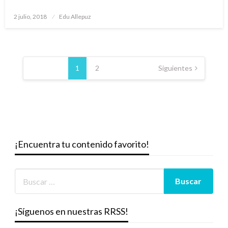
Publicado
2 julio, 2018
Edu Allepuz
el
Paginación
de
1
2
Siguientes
entradas
¡Encuentra tu contenido favorito!
¡Síguenos en nuestras RRSS!