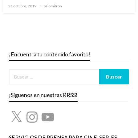
Publicado
21 octubre, 2019
palomitron
el
¡Encuentra tu contenido favorito!
¡Síguenos en nuestras RRSS!
X
Instagram
YouTube
SERVICIOS DE PRENSA PARA CINE, SERIES,