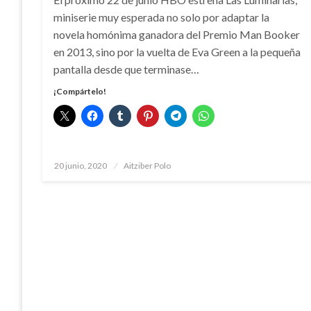
miniserie muy esperada no solo por adaptar la
novela homónima ganadora del Premio Man Booker
en 2013, sino por la vuelta de Eva Green a la pequeña
pantalla desde que terminase…
¡Compártelo!
Publicado
20 junio, 2020
Aitziber Polo
el