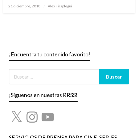
Publicado
21 diciembre, 2018
Alex Tiraplegui
el
¡Encuentra tu contenido favorito!
¡Síguenos en nuestras RRSS!
X
Instagram
YouTube
SERVICIOS DE PRENSA PARA CINE, SERIES,